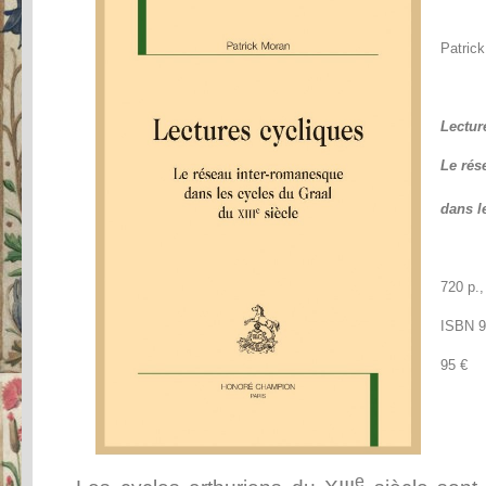
Patric
Lectur
Le rés
dans l
720 p.,
ISBN 9
95 €
e