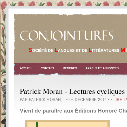
CONJOINTURES
S
L
L
M
OCIÉTÉ DE
ANGUES ET DE
ITTÉRATURES
ACCUEIL
CONTACT
MEMBRES
APPELS ET ANNONCES
Patrick Moran - Lectures cycliques
PAR PATRICK MORAN
,
LE 06 DÉCEMBRE 2014
•
•
LIRE L
Vient de paraître
aux Éditions Honoré C