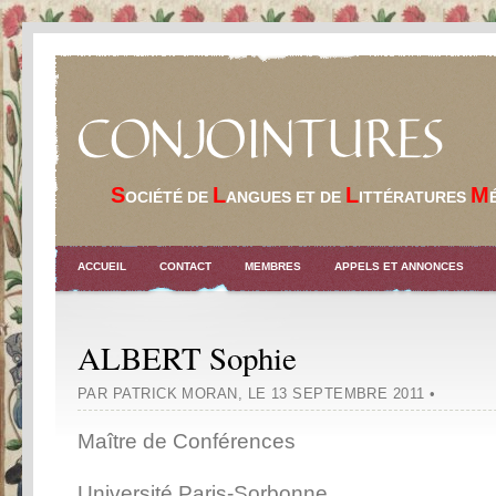
CONJOINTURES
S
L
L
M
OCIÉTÉ DE
ANGUES ET DE
ITTÉRATURES
ACCUEIL
CONTACT
MEMBRES
APPELS ET ANNONCES
ALBERT Sophie
PAR PATRICK MORAN
,
LE 13 SEPTEMBRE 2011
•
Maître de Conférences
Université Paris-Sorbonne