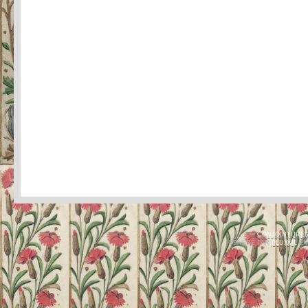
©
CONJOINTURE
GÉNÉRÉ PAR
PLUXML
EN 