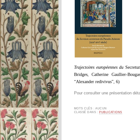
Trajectoires européennes du
Secretu
Bridges, Catherine Gaullier-Bougas
“Alexander redivivus”, 6)
Pour consulter une présentation déta
MOTS CLÉS : AUCUN
CLASSÉ DANS :
PUBLICATIONS