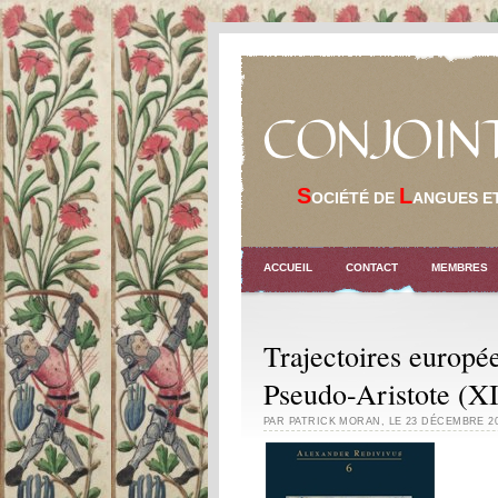
CONJOIN
S
L
OCIÉTÉ DE
ANGUES E
ACCUEIL
CONTACT
MEMBRES
Trajectoires europ
Pseudo-Aristote (XI
PAR PATRICK MORAN
,
LE 23 DÉCEMBRE 2