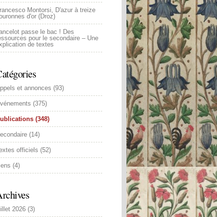
rancesco Montorsi, D'azur à treize
ouronnes d'or (Droz)
ancelot passe le bac ! Des
essources pour le secondaire – Une
xplication de textes
atégories
ppels et annonces
(93)
vénements
(375)
ublications
(348)
econdaire
(14)
extes officiels
(52)
iens
(4)
rchives
uillet 2026
(3)