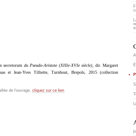
F
c
L
r
e
C
A
É
m secretorum
du Pseudo-Aristote (XIIIe-XVIe siècle),
dir. Margaret
sas et Jean-Yves Tilliette, Turnhout, Brepols, 2015 (collection
P
S
illée de l'ouvrage,
cliquez sur ce lien
.
T
L
A
j