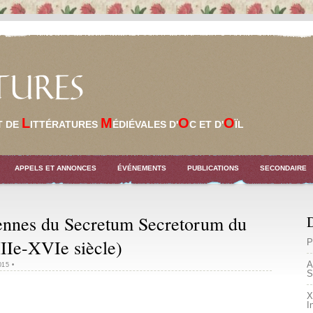
TURES
L
M
O
O
T DE
ITTÉRATURES
ÉDIÉVALES D'
C ET D'
ÏL
APPELS ET ANNONCES
ÉVÉNEMENTS
PUBLICATIONS
SECONDAIRE
éennes du Secretum Secretorum du
D
IIe-XVIe siècle)
P
A
015
•
S
X
I