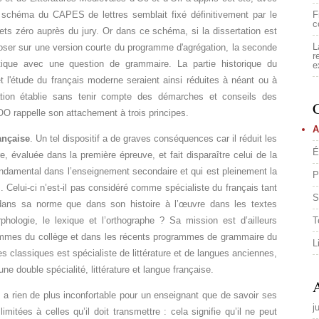
e schéma du CAPES de lettres semblait fixé définitivement par le
F
c
ts zéro auprès du jury. Or dans ce schéma, si la dissertation est
L
eposer sur une version courte du programme d'agrégation, la seconde
r
ique avec une question de grammaire. La partie historique du
e
et l'étude du français moderne seraient ainsi réduites à néant ou à
tion établie sans tenir compte des démarches et conseils des
C
OO rappelle son attachement à trois principes.
A
ançaise
. Un tel dispositif a de graves conséquences car il réduit les
É
re, évaluée dans la première épreuve, et fait disparaître celui de la
fondamental dans l’enseignement secondaire et qui est pleinement la
P
s. Celui-ci n’est-il pas considéré comme spécialiste du français tant
S
ans sa norme que dans son histoire à l’œuvre dans les textes
rphologie, le lexique et l’orthographe ? Sa mission est d’ailleurs
T
mmes du collège et dans les récents programmes de grammaire du
L
s classiques est spécialiste de littérature et de langues anciennes,
ne double spécialité, littérature et langue française.
A
’y a rien de plus inconfortable pour un enseignant que de savoir ses
j
mitées à celles qu’il doit transmettre : cela signifie qu’il ne peut