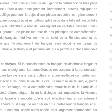
élèves, n’est pas en mesure de juger de la pertinence de telle page
j
ecul face à son enseignement. Inversement, pouvoir expliquer en
m
ollège pourquoi le sujet d’une phrase assertive est généralement
a
 lycée pourquoi
avait
est orthographié
avoit
dans telle édition de telle
à la bibliothèque font de l’enseignant un véritable passeur : celui
m
i garantit une pleine maîtrise de ses principes de compréhension.
f
e du français médiéval comme de celui de la Renaissance et de
rme que l’enseignement du français sera réduit à un usage de
j
lturelle, historique et patrimoniale qui a permis sa place mondiale
2
2
 et citoyen
. Si la connaissance du français en diachronie longue et
2
 aux enseignants les compétences nécessaires à la transmission
uvre la voie à une vaste culture et à une meilleure compréhension
2
s’inscrit aussi dans la vie de la cité. La maîtrise de la langue, parce
2
ion de l’échange, de la compréhension mutuelle et de la clarté de la
2
iété démocratique : là où le dialogue est impossible, la violence
ur laquelle il importe qu’elle soit effectivement et correctement
2
heure où il s’agit de recruter un futur professeur de français et au
2
e et le contenu, année après année, sont largement commandés par