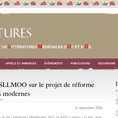
TURES
L
M
O
O
T DE
ITTÉRATURES
ÉDIÉVALES D'
C ET D'
ÏL
APPELS ET ANNONCES
ÉVÉNEMENTS
PUBLICATIONS
SECONDAIRE
SLLMOO sur le projet de réforme
D
s modernes
P
A
20
•
S
8 septembre 2020
X
I
et de Littératures Médiévales d’Oc et d’Oïl a appris cet été, avec