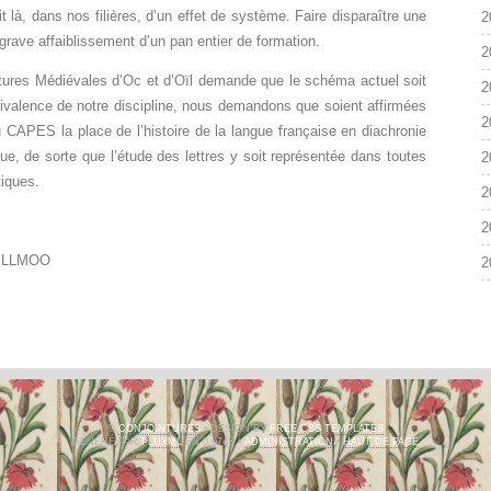
t là, dans nos filières, d’un effet de système. Faire disparaître une
2
grave affaiblissement d’un pan entier de formation.
2
atures Médiévales d’Oc et d’Oïl demande que le schéma actuel soit
2
ivalence de notre discipline, nous demandons que soient affirmées
2
 CAPES la place de l’histoire de la langue française en diachronie
ique, de sorte que l’étude des lettres y soit représentée dans toutes
2
tiques.
2
2
a SLLMOO
2
©
CONJOINTURES
• DESIGN BY
FREE CSS TEMPLATES
GÉNÉRÉ PAR
PLUXML
EN 0.074S •
ADMINISTRATION
•
HAUT DE PAGE