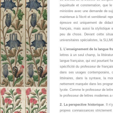
inquiétude et consternation, que l
ministère avec une demande de suje
maintenue à l'écrit et semblerait r
épreuve est uniquement de didact
français, mais aussi la stylistique 
peu de chose. Devant cette situa
universitaires spécialistes, la SLLM
1. L’enseignement de la langue fr
lettres à un seul champ, la littératu
langue française, qui est pourtant 
spécificité du professeur de françai
dans ses usages contemporains, d
littéraires, dans la syntaxe, la mo
nettement marquée dans les progra
lycée. Comme le professeur de lettre
le professeur de lettres modernes a u
2. La perspective historique
. Il n
propres connaissances strictement li