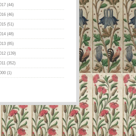
017
(44)
016
(46)
015
(51)
014
(48)
013
(85)
012
(139)
011
(352)
000
(1)