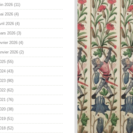
uin 2026
(11)
ai 2026
(4)
vril 2026
(4)
ars 2026
(3)
évrier 2026
(4)
anvier 2026
(2)
025
(55)
024
(43)
023
(90)
022
(62)
021
(76)
020
(38)
019
(51)
018
(52)