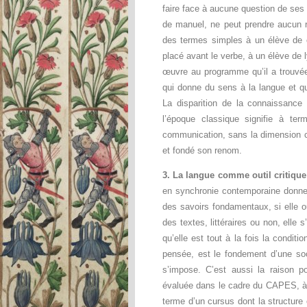
faire face à aucune question de ses 
de manuel, ne peut prendre aucun r
des termes simples à un élève de c
placé avant le verbe, à un élève de
œuvre au programme qu’il a trouvée 
qui donne du sens à la langue et qu
La disparition de la connaissanc
l’époque classique signifie à te
communication, sans la dimension cu
et fondé son renom.
3. La langue comme outil critique
en synchronie contemporaine donne
des savoirs fondamentaux, si elle o
des textes, littéraires ou non, elle 
qu’elle est tout à la fois la condit
pensée, est le fondement d’une soc
s’impose. C’est aussi la raison po
évaluée dans le cadre du CAPES, à l’
terme d’un cursus dont la structur