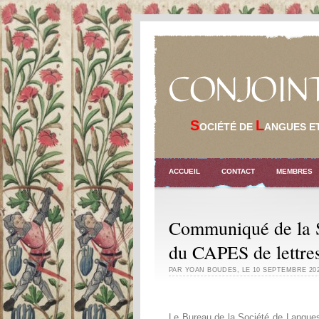
CONJOIN
S
L
OCIÉTÉ DE
ANGUES E
ACCUEIL
CONTACT
MEMBRES
Communiqué de la 
du CAPES de lettre
PAR YOAN BOUDES
,
LE 10 SEPTEMBRE 20
Le Bureau de la Société de Langues 