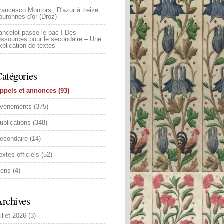
rancesco Montorsi, D'azur à treize
ouronnes d'or (Droz)
ancelot passe le bac ! Des
essources pour le secondaire – Une
xplication de textes
atégories
ppels et annonces
(93)
vénements
(375)
ublications
(348)
econdaire
(14)
extes officiels
(52)
iens
(4)
rchives
uillet 2026
(3)